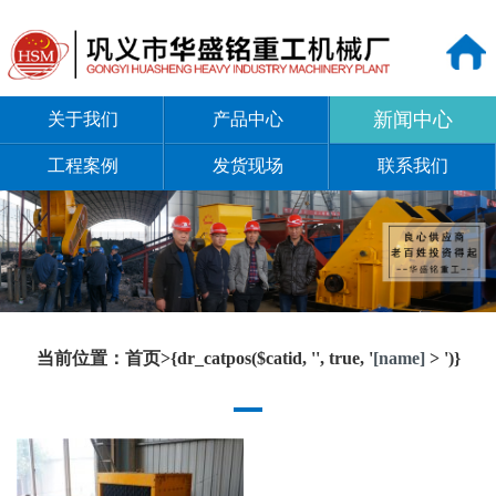
新闻中心
关于我们
产品中心
工程案例
发货现场
联系我们
当前位置：首页>{dr_catpos($catid, '', true, '
[name]
> ')}