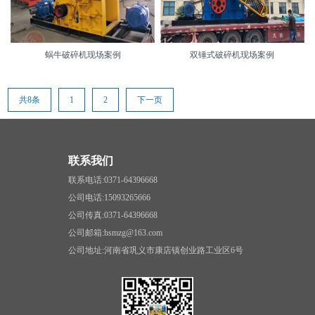
蜗牛破碎机现场案例
双锤式破碎机现场案例
共8条
1
2
下一页
联系我们
联系电话:0371-64396668
公司电话:15093265666
公司传真:0371-64396668
公司邮箱:hsmzg@163.com
公司地址:河南省巩义市康店镇创业路工业区6号