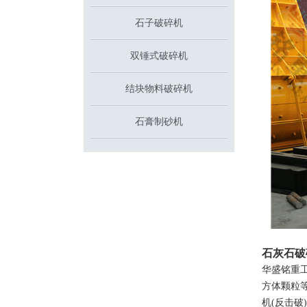
石子破碎机
双锤式破碎机
结块物料破碎机
石膏制砂机
石灰石破
华盛铭重工
方体颗粒
机(反击