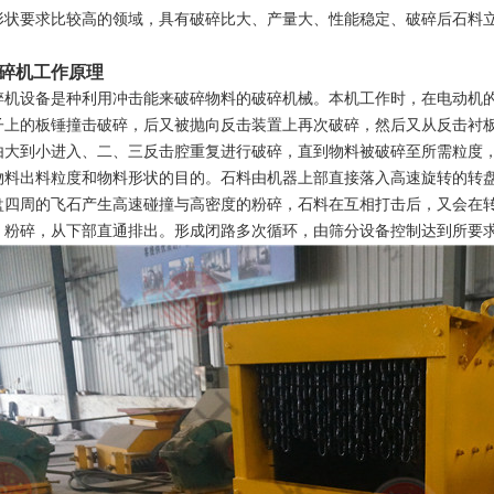
形状要求比较高的领域，具有破碎比大、产量大、性能稳定、破碎后石料
碎机工作原理
碎机设备是种利用冲击能来破碎物料的破碎机械。本机工作时，在电动机
子上的板锤撞击破碎，后又被抛向反击装置上再次破碎，然后又从反击衬
由大到小进入、二、三反击腔重复进行破碎，直到物料被破碎至所需粒度
物料出料粒度和物料形状的目的。石料由机器上部直接落入高速旋转的转
盘四周的飞石产生高速碰撞与高密度的粉碎，石料在互相打击后，又会在
、粉碎，从下部直通排出。形成闭路多次循环，由筛分设备控制达到所要