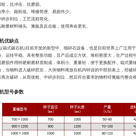
螺栓，抗冲击、抗磨损。
功率小、能耗低、维修简便、易损件少。
中碎步到位，工艺流程简化。
高耐磨材料锤头、篦板及反击板，使用寿命更长。
机优缺点
机(箱式破石机)目前开发的新型中、细碎石设备，也是目前世界上广泛用
特、运转平稳。具有整形功能，且产品成立方状、堆积密度大，生产过程
易磨损件用特硬耐磨材质制成，体积小、重量轻，便于更换配件。箱式重
动，当物料进入破碎腔后，大块物料堆放在机内特设的中部担条上，经破
板再次破碎，从而使粗、中碎步到位，然后符合要求的物料经篦板均整合
机型号参数