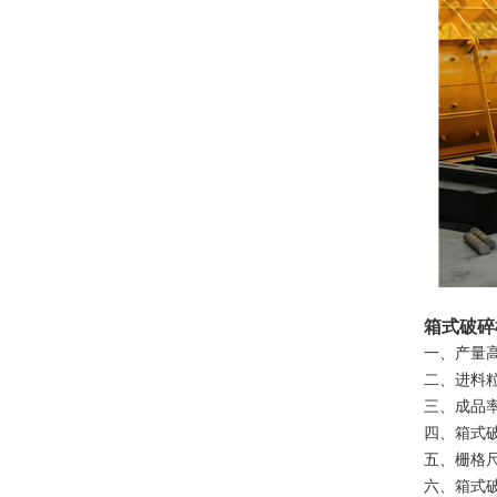
箱式破碎
一、产量
二、进料
三、成品
四、箱式
五、栅格
六、箱式