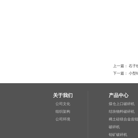
上一篇：
石子
下一篇：
小型
关于我们
产品中心
公司文化
煤仓上口破碎机
组织架构
结块物料破碎机
公司环境
稀土硅镁合金齿
破碎机
钼矿破碎机