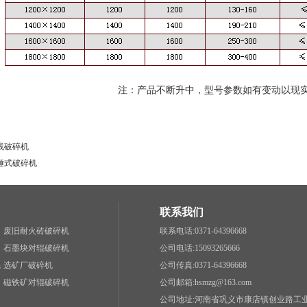
注：产品不断升中，型号参数如有变动以现
线破碎机
锤式破碎机
联系我们
废旧耐火砖破碎机
联系电话:0371-64396668
石墨块对辊破碎机
公司电话:15093265666
辊
选矿厂破碎机
公司传真:0371-64396668
磁铁矿对辊破碎机
公司邮箱:hsmzg@163.com
公司地址:河南省巩义市康店镇创业路工