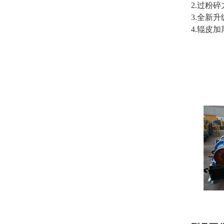
2.过粉
3.全新
4.辊皮