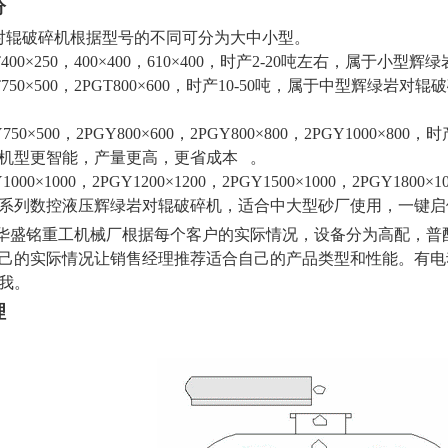
分
辊破碎机根据型号的不同可分为大中小型。
T400×250，400×400，610×400，时产2-20吨左右，属
T750×500，2PGT800×600，时产10-50吨，属于中型辉
750×500，2PGY800×600，2PGY800×800，2PGY1000
机型更智能，产量更高，更省成本 。
1000×1000，2PGY1200×1200，2PGY1500×1000，2PGY1800
系列数控液压辉绿岩对辊破碎机，适合中大型砂厂使用，一键启
盛铭重工机械厂根据每个客户的实际情况，设备分为高配，普
己的实际情况让销售经理推荐适合自己的产品类型和性能。有电
我。
原理