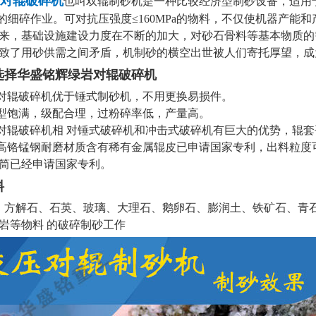
对辊破碎机
也叫双辊制砂机是一种比较经济型制砂设备，适用于
mm的细碎作业。可对抗压强度≤160MPa的物料，不仅使机器产
来，基础设施建设力度在不断的加大，对砂石骨料等基本物质的
致了用砂供需之间矛盾，机制砂的横空出世被人们寄托厚望，成
选择华盛铭辉绿岩对辊破碎机
岩对辊破碎机优于锤式制砂机，不用更换易损件。
粒型饱满，级配合理，过粉碎率低，产量高。
岩对辊破碎机相 对锤式破碎机和冲击式破碎机有巨大的优势，辊套
铭高铬锰钢耐磨材质含有稀有金属辊皮已申请国家专利，出料粒度
筒已经申请国家专利。
料
方解石、石英、玻璃、大理石、鹅卵石、膨润土、铁矿石、青
岩等物料 的破碎制砂工作