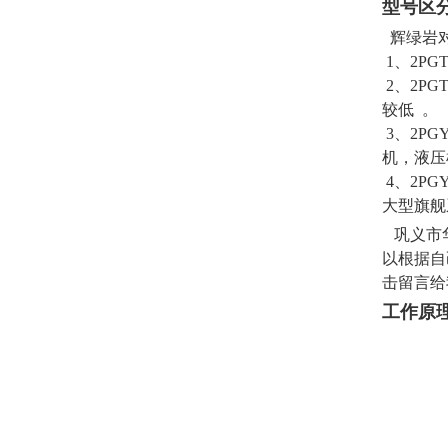
型号区
辉绿岩对
1、2PG
2、2PG
较低 。
3、2PGY
机，液压
4、2PGY
大型旗舰
巩义市华
以根据自
击留言给
工作