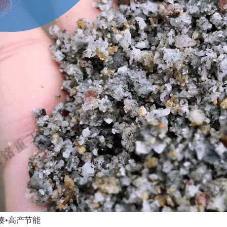
紧凑•高产节能