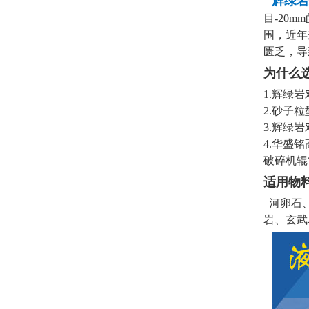
辉绿岩
目-20
围，近年
匮乏，导
为什么
1.辉绿
2.砂子
3.辉绿
4.华盛
破碎机辊
适用物
河卵石、
岩、玄武